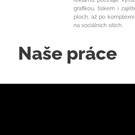
grafikou, tiskem i zaj
ploch, až po komplexn
na sociálních sítích.
Naše práce