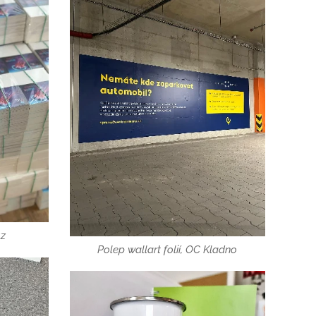
úz
Polep wallart folií, OC Kladno