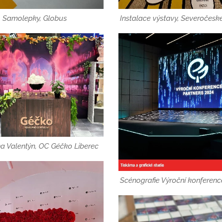
Samolepky, Globus
Instalace výstavy, Severočes
a Valentýn, OC Géčko Liberec
Scénografie Výroční konferenc