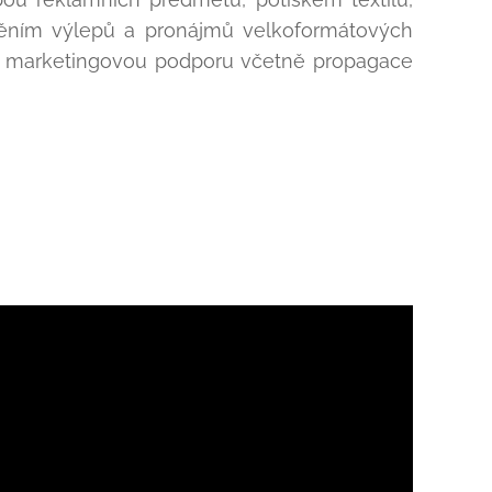
ištěním výlepů a pronájmů velkoformátových
í marketingovou podporu včetně propagace