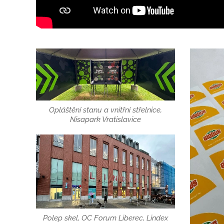
Opláštění stanu a vnitřní střelnice,
Nisapark Vratislavice
Polep skel, OC Forum Liberec, Lindex