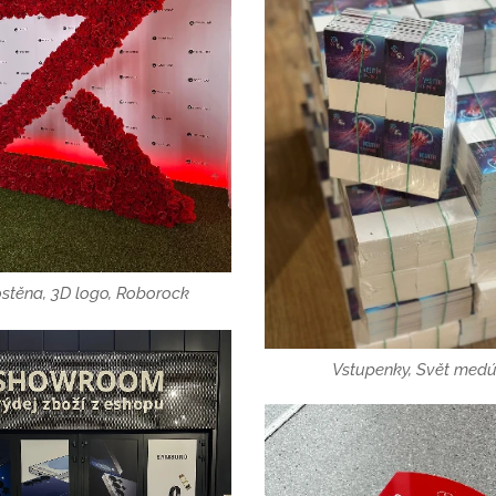
stěna, 3D logo, Roborock
Vstupenky, Svět med