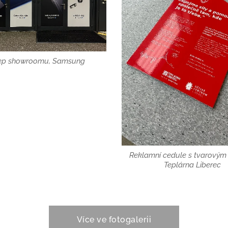
ep showroomu, Samsung
Reklamní cedule s tvarovým
Teplárna Liberec
Více ve fotogalerii