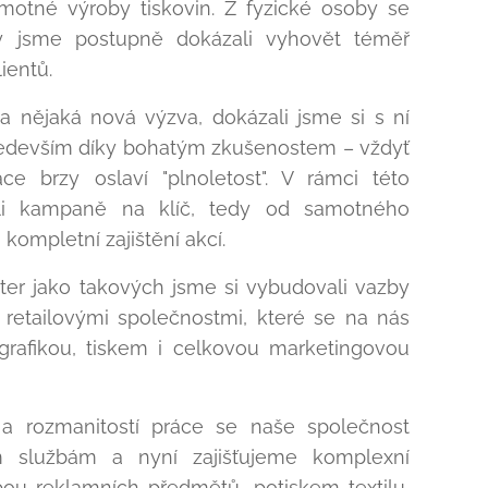
amotné výroby tiskovin. Z fyzické osoby se
y jsme postupně dokázali vyhovět téměř
ientů.
la nějaká nová výzva, dokázali jsme si s ní
ředevším díky bohatým zkušenostem – vždyť
ce brzy oslaví "plnoletost". V rámci této
ili kampaně na klíč, tedy od samotného
 kompletní zajištění akcí.
er jako takových jsme si vybudovali vazby
– retailovými společnostmi, které se na nás
grafikou, tiskem i celkovou marketingovou
 rozmanitostí práce se naše společnost
m službám a nyní zajišťujeme komplexní
ou reklamních předmětů, potiskem textilu,