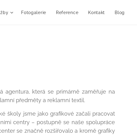
užby
Fotogalerie
Reference
Kontakt
Blog
á agentura, která se primárně zaměřuje na
klamní předměty a reklamní textil.
é školy jsme jako grafikové začali pracovat
odními centry – postupně se naše spolupráce
 center se značně rozšiřovalo a kromě grafiky