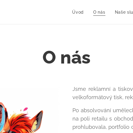
Úvod
O nás
Naše sl
O nás
Jsme reklamní a tiskov
velkoformátový tisk, re
Po absolvování uměleck
na poli retailu s obch
prohlubovala, portfolio