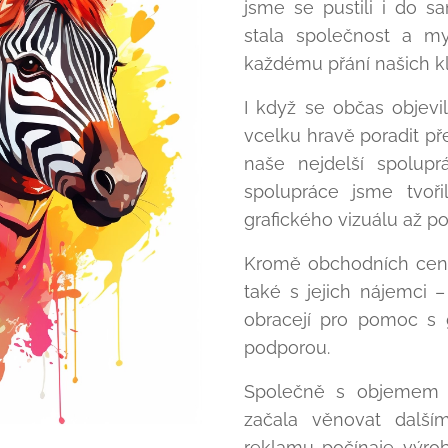
jsme se pustili i do s
stala společnost a m
každému přání našich kl
I když se občas objevi
vcelku hravě poradit p
naše nejdelší spoluprá
spolupráce jsme tvoř
grafického vizuálu až po
Kromě obchodních cent
také s jejich nájemci 
obracejí pro pomoc s 
podporou.
Společně s objemem a
začala věnovat další
reklamu počínaje výrob